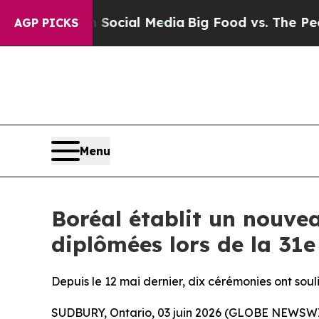
on Social Media
Big Food vs. The People. Big Food
AGP PICKS
Menu
Boréal établit un nouve
diplômées lors de la 31
Depuis le 12 mai dernier, dix cérémonies ont sou
SUDBURY, Ontario, 03 juin 2026 (GLOBE NEWSWI