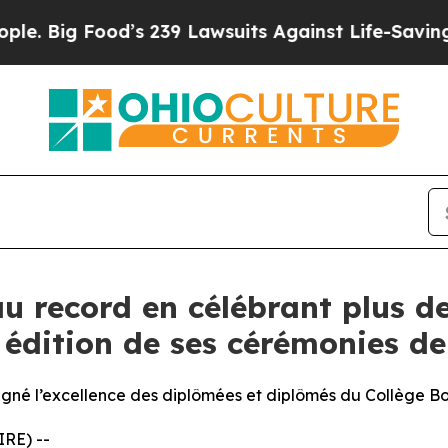
’s 239 Lawsuits Against Life-Saving Policies
He’s
au record en célébrant plus d
e édition de ses cérémonies d
ligné l’excellence des diplômées et diplômés du Collège Bo
RE) --