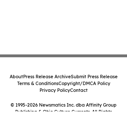
About
Press Release Archive
Submit Press Release
Terms & Conditions
Copyright/DMCA Policy
Privacy Policy
Contact
© 1995-2026 Newsmatics Inc. dba Affinity Group
Publishing & Ohio Culture Currents. All Rights
Reserved.